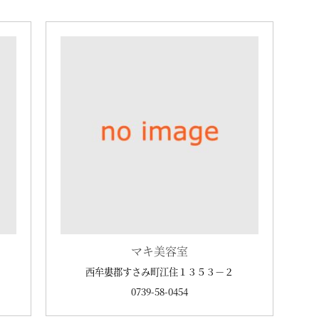
マキ美容室
西牟婁郡すさみ町江住１３５３－２
0739-58-0454