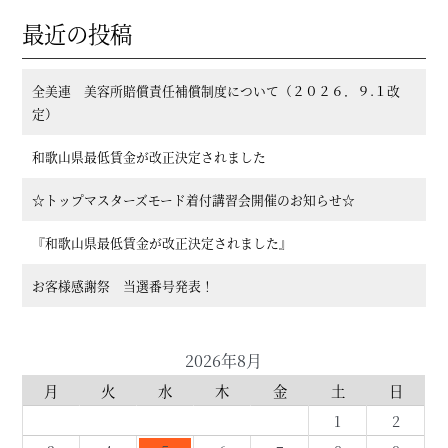
最近の投稿
全美連 美容所賠償責任補償制度について（２０２６．９.１改
定）
和歌山県最低賃金が改正決定されました
☆トップマスターズモード着付講習会開催のお知らせ☆
『和歌山県最低賃金が改正決定されました』
お客様感謝祭 当選番号発表！
2026年8月
月
火
水
木
金
土
日
1
2