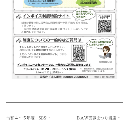
令和４～５年度 SBSエステ❝短期集中❞指導講師養成コース受講希望者募集のお知らせ
ＢＡＷ美容まつり当選番号発表！！